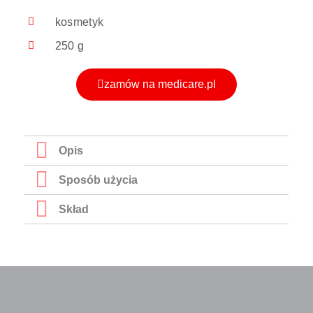
kosmetyk
250 g
zamów na medicare.pl
Opis
Sposób użycia
Skład