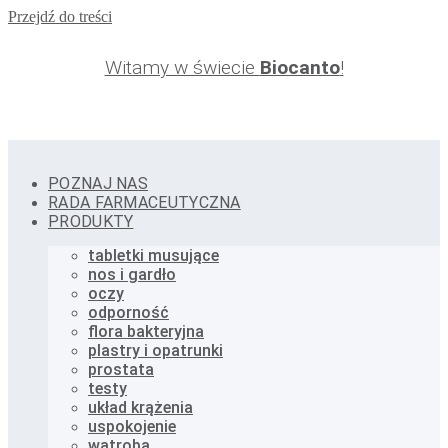
Przejdź do treści
Witamy w świecie
Biocanto
!
POZNAJ NAS
RADA FARMACEUTYCZNA
PRODUKTY
tabletki musujące
nos i gardło
oczy
odporność
flora bakteryjna
plastry i opatrunki
prostata
testy
układ krążenia
uspokojenie
wątroba