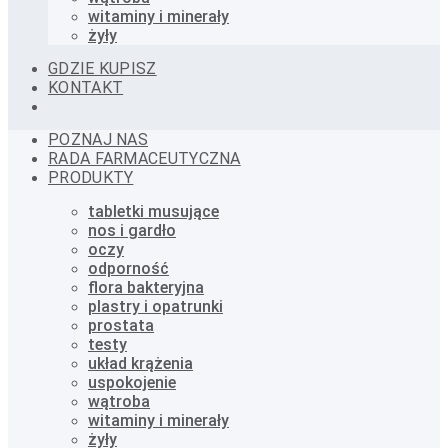
witaminy i minerały
żyły
GDZIE KUPISZ
KONTAKT
POZNAJ NAS
RADA FARMACEUTYCZNA
PRODUKTY
tabletki musujące
nos i gardło
oczy
odporność
flora bakteryjna
plastry i opatrunki
prostata
testy
układ krążenia
uspokojenie
wątroba
witaminy i minerały
żyły